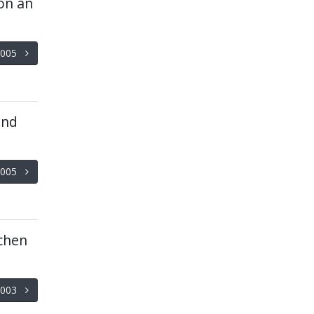
on an
/2005
und
/2005
chen
/2003