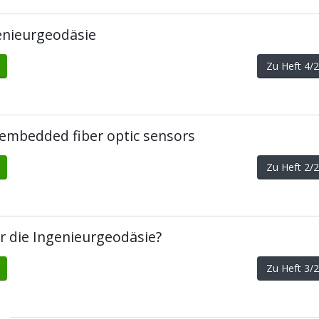
genieurgeodäsie
Zu Heft 4
embedded fiber optic sensors
Zu Heft 2
r die Ingenieurgeodäsie?
Zu Heft 3