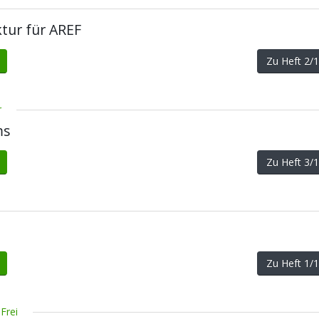
tur für AREF
Zu Heft 2
r
ms
Zu Heft 3
Zu Heft 1
Frei