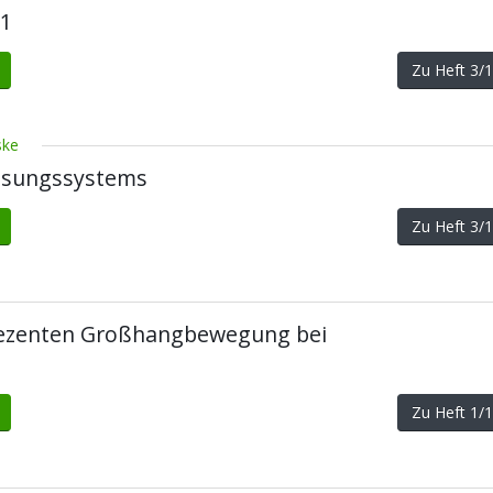
01
Zu Heft 3
ske
ssungssystems
Zu Heft 3
rezenten Großhangbewegung bei
Zu Heft 1