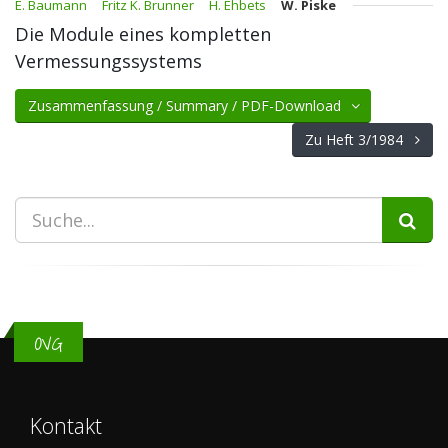
E. Baumann
Fritz K. Brunner
H. Ehbets
W. Piske
Die Module eines kompletten
Vermessungssystems
Zusammenfassung / Summary / PDF-Download
Zu Heft 3/1984
OVG
Kontakt