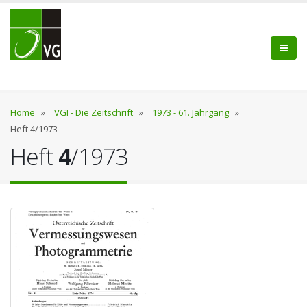
Home
»
VGI - Die Zeitschrift
»
1973 - 61. Jahrgang
»
Heft 4/1973
Heft
4
/1973