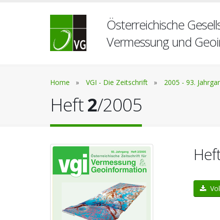
Österreichische Gesells
Vermessung und Geoi
Home
»
VGI - Die Zeitschrift
»
2005 - 93. Jahrga
Heft
2
/2005
Hef
Vol