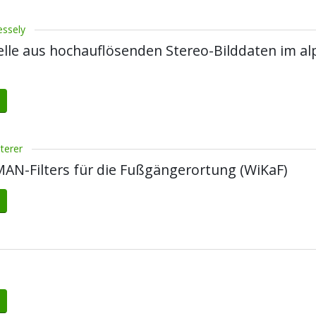
essely
elle aus hochauflösenden Stereo-Bilddaten im al
terer
AN-Filters für die Fußgängerortung (WiKaF)