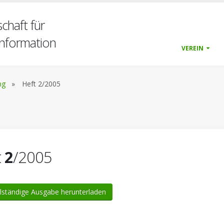
chaft für
nformation
VEREIN
ng
»
Heft 2/2005
t
2
/2005
lständige Ausgabe herunterladen