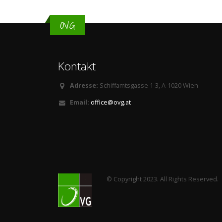
OVG
Kontakt
Adresse:
Schiffamtsgasse 1-3, A-1020 Wien
Email:
office@ovg.at
© Copyright 2023. All Rights Reserved.