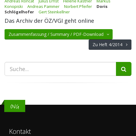
Andreas Roncat
Julius Ernst
Helene Kastner
Markus
Konopiski
Andreas Pammer
Norbert Pfeifer
Doris
Schlögelhofer
Gert Steinkellner
Das Archiv der ÖZ/VGI geht online
Zusammenfassung / Summary / PDF-Download
Zu Heft 4/2014
OVG
Kontakt