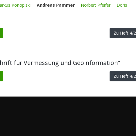
arkus Konopiski
Andreas Pammer
Norbert Pfeifer
Doris
Zu Heft 4
tschrift für Vermessung und Geoinformation"
Zu Heft 4