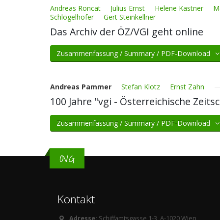
Andreas Roncat
Julius Ernst
Helene Kastner
M
Schlögelhofer
Gert Steinkellner
Das Archiv der ÖZ/VGI geht online
Zusammenfassung / Summary / PDF-Download
Andreas Pammer
Stefan Klotz
Ernst Zahn
100 Jahre "vgi - Österreichische Zei
Zusammenfassung / Summary / PDF-Download
OVG
Kontakt
Adresse:
Schiffamtsgasse 1-3, A-1020 Wien