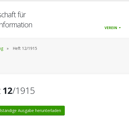
chaft für
nformation
VEREIN
ng
»
Heft 12/1915
t
12
/1915
lständige Ausgabe herunterladen