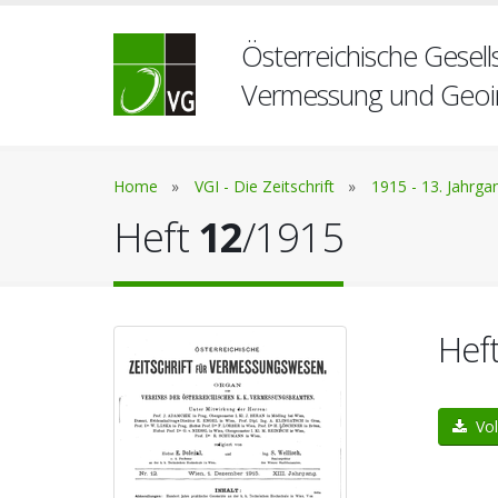
Österreichische Gesells
Vermessung und Geoi
Home
»
VGI - Die Zeitschrift
»
1915 - 13. Jahrga
Heft
12
/1915
Hef
Vol