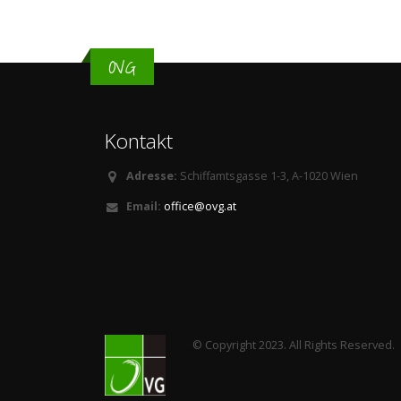
OVG
Kontakt
Adresse:
Schiffamtsgasse 1-3, A-1020 Wien
Email:
office@ovg.at
© Copyright 2023. All Rights Reserved.