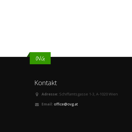
OVG
Kontakt
Adresse:
Schiffamtsgasse 1-3, A-1020 Wien
Email:
office@ovg.at