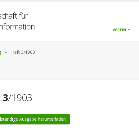
chaft für
nformation
VEREIN
g
»
Heft 3/1903
t
3
/1903
lständige Ausgabe herunterladen