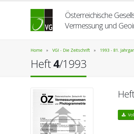
Österreichische Gesells
Vermessung und Geoi
Home
»
VGI - Die Zeitschrift
»
1993 - 81. Jahrga
Heft
4
/1993
Hef
Vol