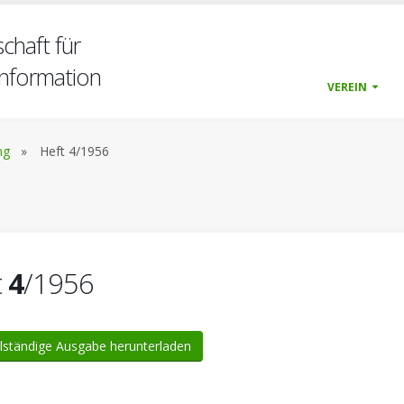
chaft für
nformation
VEREIN
ng
»
Heft 4/1956
t
4
/1956
lständige Ausgabe herunterladen