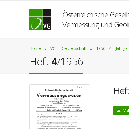
Österreichische Gesells
Vermessung und Geoi
Home
»
VGI - Die Zeitschrift
»
1956 - 44. Jahrga
Heft
4
/1956
Hef
Vol