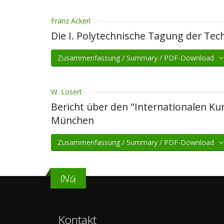
Franz Ackerl
Die I. Polytechnische Tagung der Te
Zusammenfassung / Summary / PDF-Download
W. Losert
Bericht über den "Internationalen Ku
München
Zusammenfassung / Summary / PDF-Download
OVG
Kontakt