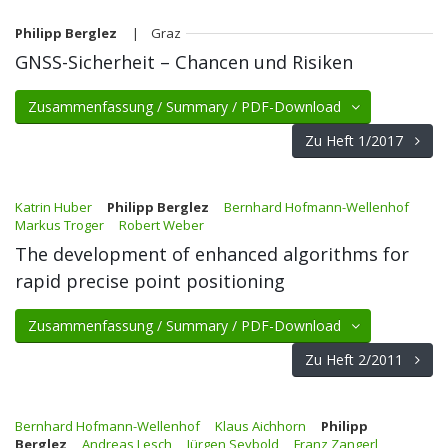
Philipp Berglez
| Graz
GNSS-Sicherheit – Chancen und Risiken
Zusammenfassung / Summary / PDF-Download
Zu Heft 1/2017
Katrin Huber
Philipp Berglez
Bernhard Hofmann-Wellenhof
Markus Troger
Robert Weber
The development of enhanced algorithms for
rapid precise point positioning
Zusammenfassung / Summary / PDF-Download
Zu Heft 2/2011
Bernhard Hofmann-Wellenhof
Klaus Aichhorn
Philipp
Berglez
Andreas Lesch
Jürgen Seybold
Franz Zangerl