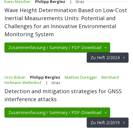
Karin Mascher
Philipp Berglez
| Graz
Wave Height Determination Based on Low-Cost
Inertial Measurements Units: Potential and
Challenges for an Innovative Environmental
Monitoring System
Zusammenfassung / Summary / PDF-Download
Zu Heft 2/2024
Uros Bokan
Philipp Berglez
Mathias Duregger
Bernhard
Hofmann-Wellenhof
| Graz
Detection and mitigation strategies for GNSS
interference attacks
Zusammenfassung / Summary / PDF-Download
Zu Heft 2/2019