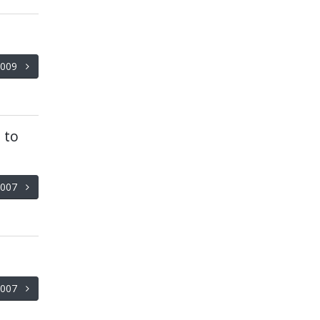
/2009
 to
/2007
/2007