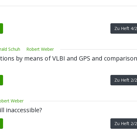
Zu Heft 4
rald Schuh
Robert Weber
iations by means of VLBI and GPS and comparison
Zu Heft 2
obert Weber
ll inaccessible?
Zu Heft 2