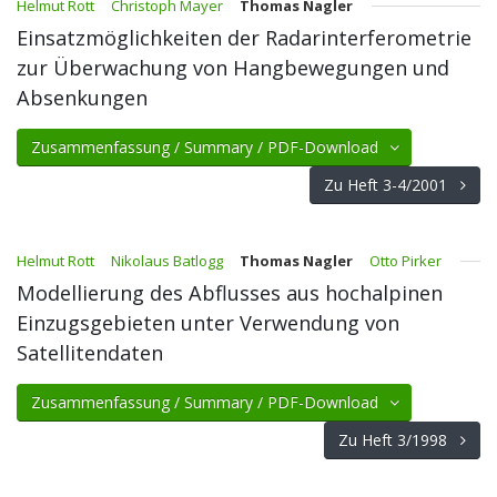
Helmut Rott
Christoph Mayer
Thomas Nagler
Einsatzmöglichkeiten der Radarinterferometrie
zur Überwachung von Hangbewegungen und
Absenkungen
Zusammenfassung / Summary / PDF-Download
Zu Heft 3-4/2001
Helmut Rott
Nikolaus Batlogg
Thomas Nagler
Otto Pirker
Modellierung des Abflusses aus hochalpinen
Einzugsgebieten unter Verwendung von
Satellitendaten
Zusammenfassung / Summary / PDF-Download
Zu Heft 3/1998