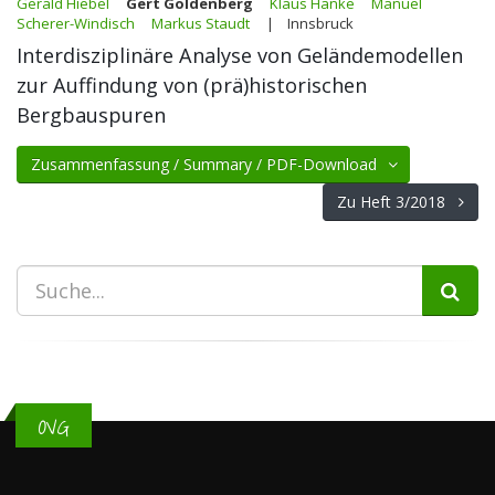
Gerald Hiebel
Gert Goldenberg
Klaus Hanke
Manuel
Scherer-Windisch
Markus Staudt
| Innsbruck
Interdisziplinäre Analyse von Geländemodellen
zur Auffindung von (prä)historischen
Bergbauspuren
Zusammenfassung / Summary / PDF-Download
Zu Heft 3/2018
OVG