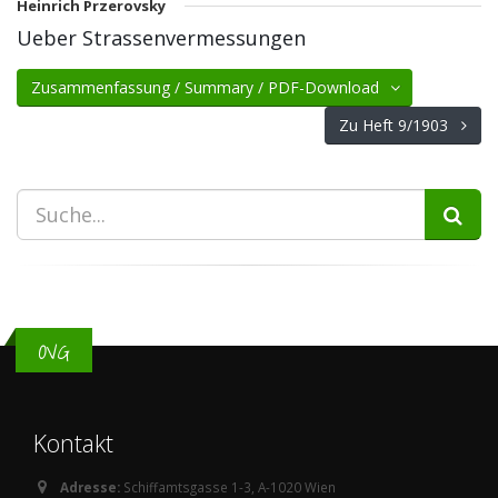
Heinrich Przerovsky
Ueber Strassenvermessungen
Zusammenfassung / Summary / PDF-Download
Zu Heft 9/1903
OVG
Kontakt
Adresse:
Schiffamtsgasse 1-3, A-1020 Wien