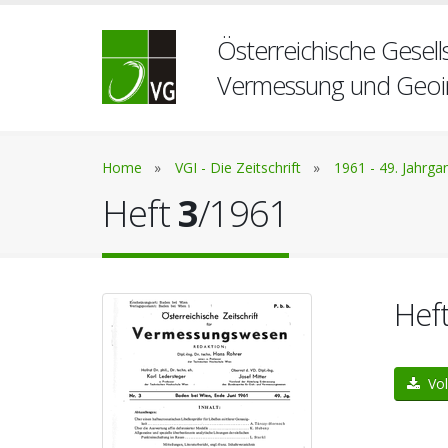
Österreichische Gesells
Vermessung und Geoi
Home
»
VGI - Die Zeitschrift
»
1961 - 49. Jahrga
Heft
3
/1961
Hef
Vol