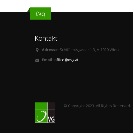
OVG
Kontakt
Adresse:
Schiffamtsgasse 1-3, A-1020 Wien
Email:
office@ovg.at
© Copyright 2023. All Rights Reserved.