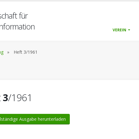
chaft für
nformation
VEREIN
ng
»
Heft 3/1961
t
3
/1961
lständige Ausgabe herunterladen