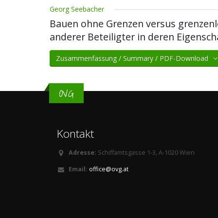
Georg Seebacher
Bauen ohne Grenzen versus grenzenl
anderer Beteiligter in deren Eigensch
Zusammenfassung / Summary / PDF-Download
OVG
Kontakt
Adresse:
Schiffamtsgasse 1-3, A-1020 Wien
Email:
office@ovg.at