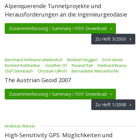
Alpenquerende Tunnelprojekte und
Herausforderungen an die Ingenieurgeodäsie
Zusammenfassung / Summary / PDF-Download
Zu Heft 3/2009
Bernhard Hofmann-Wellenhof
Norbert Höggerl
Erich Imrek
Norbert Kühtreiber
Günther Of
Roland Pail
Diethard Ruess
Olaf Steinbach
Christian Ullrich
Bernadette Wiesenhofer
The Austrian Geoid 2007
Zusammenfassung / Summary / PDF-Download
Zu Heft 1/2008
Andreas Wieser
High-Sensitivity GPS: Möglichkeiten und