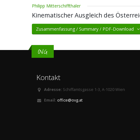
Philipp Mitterschiffthaler
Kinematischer Ausgleich des Österre
Zusammenfassung / Summary / PDF-Download
OVG
Kontakt
Adresse:
Schiffamtsgasse 1-3, A-1020 Wien
Email:
office@ovg.at