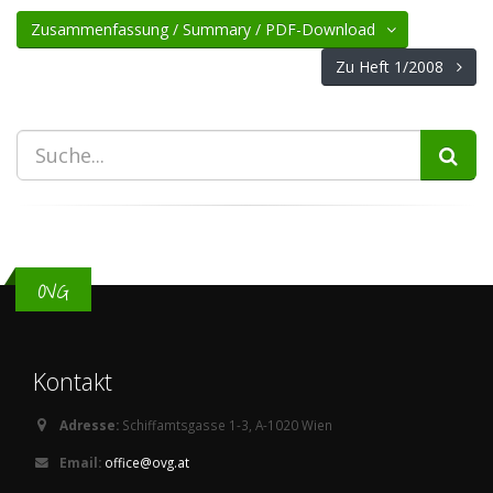
Zusammenfassung / Summary / PDF-Download
Zu Heft 1/2008
OVG
Kontakt
Adresse:
Schiffamtsgasse 1-3, A-1020 Wien
Email:
office@ovg.at