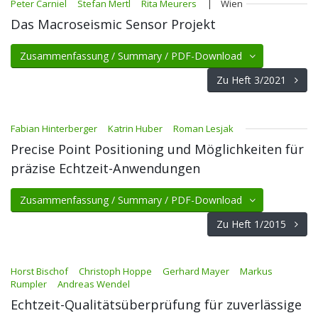
Peter Carniel
Stefan Mertl
Rita Meurers
| Wien
Das Macroseismic Sensor Projekt
Zusammenfassung / Summary / PDF-Download
Zu Heft 3/2021
Fabian Hinterberger
Katrin Huber
Roman Lesjak
Precise Point Positioning und Möglichkeiten für
präzise Echtzeit-Anwendungen
Zusammenfassung / Summary / PDF-Download
Zu Heft 1/2015
Horst Bischof
Christoph Hoppe
Gerhard Mayer
Markus
Rumpler
Andreas Wendel
Echtzeit-Qualitätsüberprüfung für zuverlässige