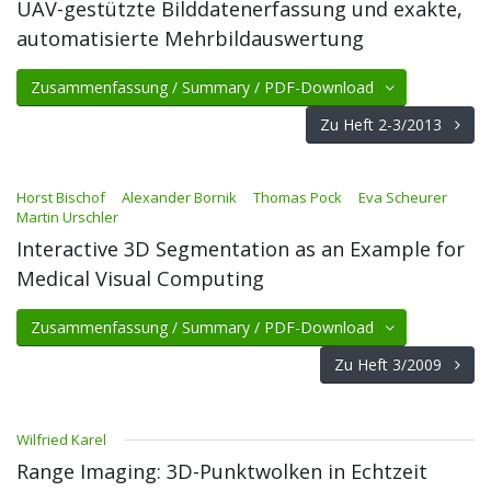
UAV-gestützte Bilddatenerfassung und exakte,
automatisierte Mehrbildauswertung
Zusammenfassung / Summary / PDF-Download
Zu Heft 2-3/2013
Horst Bischof
Alexander Bornik
Thomas Pock
Eva Scheurer
Martin Urschler
Interactive 3D Segmentation as an Example for
Medical Visual Computing
Zusammenfassung / Summary / PDF-Download
Zu Heft 3/2009
Wilfried Karel
Range Imaging: 3D-Punktwolken in Echtzeit