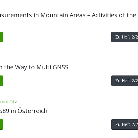
urements in Mountain Areas – Activities of the
Zu Heft 2
on the Way to Multi GNSS
Zu Heft 2
lmut Titz
S89 in Österreich
Zu Heft 2